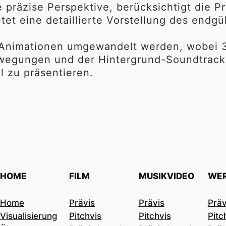
e präzise Perspektive, berücksichtigt die P
t eine detaillierte Vorstellung des endgül
 Animationen umgewandelt werden, wobei 
wegungen und der Hintergrund-Soundtrack
l zu präsentieren.
HOME
FILM
MUSIKVIDEO
WE
Home
Prävis
Prävis
Präv
Visualisierung
Pitchvis
Pitchvis
Pitc